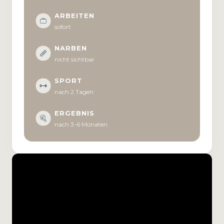
ARBEITEN
sofort
NARBEN
nicht sichtbar
SPORT
nach 2 Tagen
ERGEBNIS
nach 3-6 Monaten