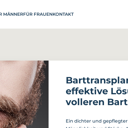
R MÄNNER
FÜR FRAUEN
KONTAKT
Barttranspla
effektive Lö
volleren Bart
Ein dichter und gepflegter