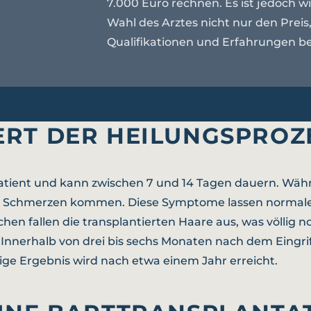
7.000 Euro rechnen. Es ist jedoch wi
Wahl des Arztes nicht nur den Prei
Qualifikationen und Erfahrungen be
ERT DER HEILUNGSPROZ
Patient und kann zwischen 7 und 14 Tagen dauern. Währ
n Schmerzen kommen. Diese Symptome lassen normale
en fallen die transplantierten Haare aus, was völlig no
ar. Innerhalb von drei bis sechs Monaten nach dem Eing
tige Ergebnis wird nach etwa einem Jahr erreicht.