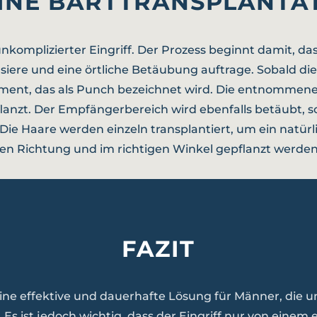
EINE BARTTRANSPLANTA
 unkomplizierter Eingriff. Der Prozess beginnt damit, d
 rasiere und eine örtliche Betäubung auftrage. Sobald 
trument, das als Punch bezeichnet wird. Die entnomme
anzt. Der Empfängerbereich wird ebenfalls betäubt, s
Die Haare werden einzeln transplantiert, um ein natürl
tigen Richtung und im richtigen Winkel gepflanzt werd
FAZIT
 eine effektive und dauerhafte Lösung für Männer, die 
s ist jedoch wichtig, dass der Eingriff nur von einem e