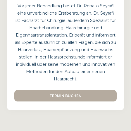
avantgardistische Verfahren zieht die Kraft
Vor jeder Behandlung bietet Dr. Renato Seyrafi
konzentrierter Nährstoffe heran, um Ihre
eine unverbindliche Erstberatung an. Dr. Seyrafi
Haarwurzeln...
ist Facharzt für Chirurgie, außerdem Spezialist für
Haarbehandlung, Haarchirurgie und
MEHR ERFAHREN
Eigenhaartransplantation. Er berät und informiert
als Experte ausführlich zu allen Fragen, die sich zu
Haarverlust, Haarverpflanzung und Haarwuchs
stellen. In der Haarsprechstunde informiert er
individuell über seine modernen und innovativen
Methoden für den Aufbau einer neuen
Haarpracht.
TERMIN BUCHEN
Blut-Stammzellentherapie
Erfahren Sie mehr über die hochdosierte Blut-
Stammzellentherapie, eine innovative