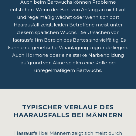
Auch beim Bartwuchs können Probleme
entstehen. Wenn der Bart von Anfang an nicht voll
und regelmäßig wächst oder wenn sich dort
Haarausfall zeigt, leiden Betroffene meist unter
diesem spärlichen Wuchs. Die Ursachen von
Haarausfall im Bereich des Bartes sind vielfältig. Es
kann eine genetische Veranlagung zugrunde liegen.
Mesotherapie
Auch Hormone oder eine starke Narbenbildung
Entdecken Sie die revolutionäre Mesotherapie,
aufgrund von Akne spielen eine Rolle bei
eine fortschrittliche Behandlung, die
unregelmäßigem Bartwuchs.
Haarausfall bekämpft und das Wachstum Ihres
Haares durch gezielte Mikroinjektionen belebt.
Schaffen Sie die Basis für dichteres,
gesünderes Haar mit dieser minimal-invasiven
TYPISCHER VERLAUF DES
Technik.
HAARAUSFALLS BEI MÄNNERN
MEHR ERFAHREN
Haarausfall bei Männern zeigt sich meist durch