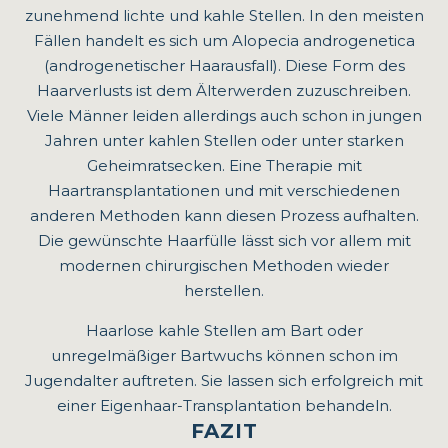
zunehmend lichte und kahle Stellen. In den meisten
Fällen handelt es sich um Alopecia androgenetica
(androgenetischer Haarausfall). Diese Form des
Haarverlusts ist dem Älterwerden zuzuschreiben.
Viele Männer leiden allerdings auch schon in jungen
Jahren unter kahlen Stellen oder unter starken
Geheimratsecken. Eine Therapie mit
Haartransplantationen und mit verschiedenen
anderen Methoden kann diesen Prozess aufhalten.
AC-Therapie
Die gewünschte Haarfülle lässt sich vor allem mit
Spannungshaarausfall (Alopezia
modernen chirurgischen Methoden wieder
Contentionalis) ist ein Phänomen, das lange als
herstellen.
kaum behandelbar galt. Die AC-Therapie mit
Haarlose kahle Stellen am Bart oder
Botulinumtoxin zeigt ausgezeichnete
unregelmäßiger Bartwuchs können schon im
Behandlungserfolge für Betroffene. Hier
Jugendalter auftreten. Sie lassen sich erfolgreich mit
öffnet sich eine schonende und
einer Eigenhaar-Transplantation behandeln.
nebenwirkungsarme Möglichkeit, die Folgen
FAZIT
einer angespannten Kopfhaut auf...