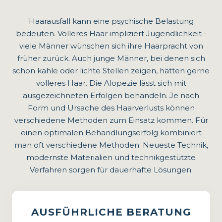
MEHR ERFAHREN
Haarausfall kann eine psychische Belastung
bedeuten. Volleres Haar impliziert Jugendlichkeit -
viele Männer wünschen sich ihre Haarpracht von
früher zurück. Auch junge Männer, bei denen sich
schon kahle oder lichte Stellen zeigen, hätten gerne
volleres Haar. Die Alopezie lässt sich mit
ausgezeichneten Erfolgen behandeln. Je nach
Form und Ursache des Haarverlusts können
verschiedene Methoden zum Einsatz kommen. Für
einen optimalen Behandlungserfolg kombiniert
man oft verschiedene Methoden. Neueste Technik,
Haar-Infusion Booster
modernste Materialien und technikgestützte
Wenn Ihr Haar an Dichte und Vitalität verliert,
Verfahren sorgen für dauerhafte Lösungen.
sind innovative Lösungen gefragt. Jenseits
herkömmlicher Optionen wie
Haartransplantationen präsentieren wir Ihnen
AUSFÜHRLICHE BERATUNG
den Haar-Infusion Booster. Dieses