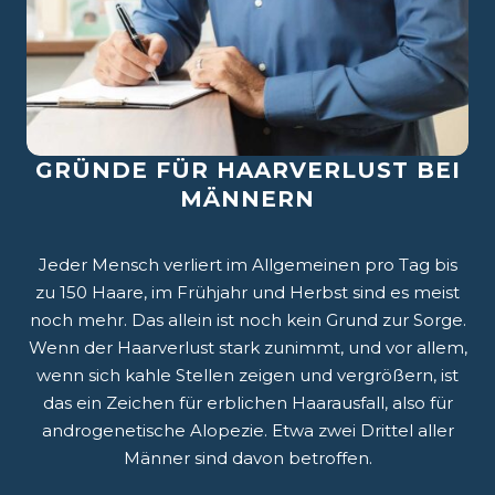
Mesotherapie mit Dr. Cyj
Barttransplantation
Ästhetik und Wohlbefinden gehen Hand in
GRÜNDE FÜR HAARVERLUST BEI
Ein dichter und gepflegter Bart gilt heute als
Hand, und die Mesotherapie mit DR.CYJ Hair
MÄNNERN
Zeichen von Männlichkeit und Stärke.
Filler bringt diese beiden Elemente
Allerdings haben nicht alle Männer das Glück,
zusammen. Dieser patentierten Ansatz zur
mit einem dichten Bartwuchs gesegnet zu
Jeder Mensch verliert im Allgemeinen pro Tag bis
Haarbehandlung, entwickelt von Fachärzten,
sein. Es gibt viele Gründe, warum Männer
zu 150 Haare, im Frühjahr und Herbst sind es meist
steht für eine sanfte, aber wirkungsvolle
unter einem...
noch mehr. Das allein ist noch kein Grund zur Sorge.
Option für...
Wenn der Haarverlust stark zunimmt, und vor allem,
MEHR ERFAHREN
wenn sich kahle Stellen zeigen und vergrößern, ist
MEHR ERFAHREN
das ein Zeichen für erblichen Haarausfall, also für
androgenetische Alopezie. Etwa zwei Drittel aller
Männer sind davon betroffen.